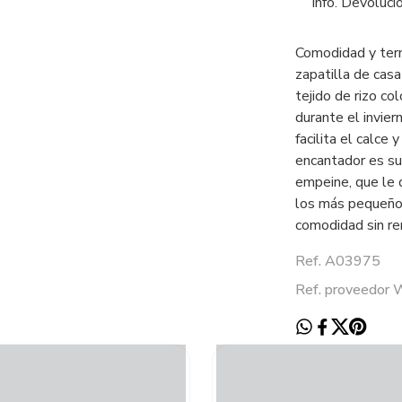
Info. Devoluci
Comodidad y tern
zapatilla de cas
tejido de rizo co
durante el invier
facilita el calce
encantador es su 
empeine, que le d
los más pequeños
comodidad sin ren
Ref. A03975
Ref. proveedo