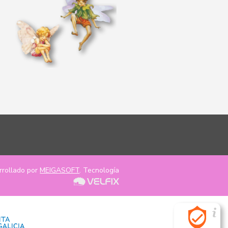
rrollado por
MEIGASOFT
. Tecnología