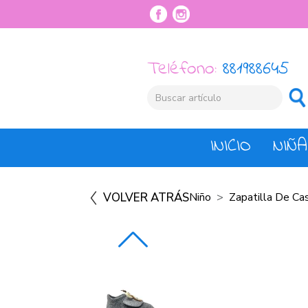
Teléfono:
881988645
INICIO
NIÑA
VOLVER ATRÁS
Niño
Zapatilla De Ca