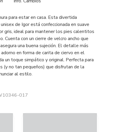
ón
Info. Cambios
ura para estar en casa. Esta divertida
a unisex de Igor está confeccionada en suave
lor gris, ideal para mantener los pies calentitos
no. Cuenta con un cierre de velcro ancho que
 y asegura una buena sujeción. El detalle más
adorno en forma de carita de ciervo en el
a un toque simpático y original. Perfecta para
 (y no tan pequeños) que disfrutan de la
unciar al estilo.
r W10346-017