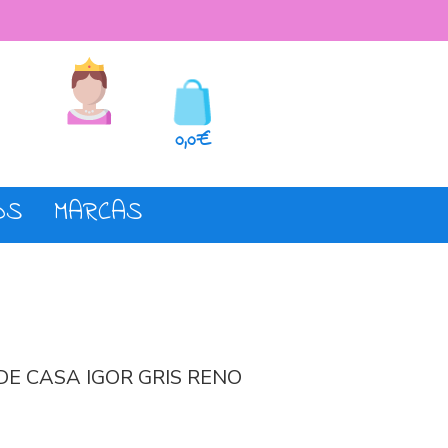
seos
Registro o login
0,0€
OS
MARCAS
DE CASA IGOR GRIS RENO