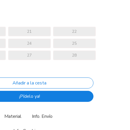
21
22
24
25
27
28
¡Pídelo ya!
Material
Info. Envío