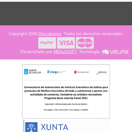
Copyright 2026
Descalcinos
. Todos los derechos reservados.
Desarrollado por
MEIGASOFT
. Tecnología