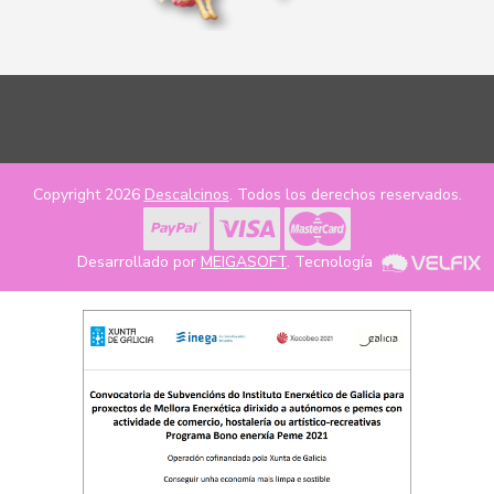
Copyright 2026
Descalcinos
. Todos los derechos reservados.
Desarrollado por
MEIGASOFT
. Tecnología