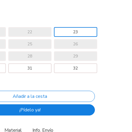
22
23
25
26
28
29
31
32
¡Pídelo ya!
Material
Info. Envío