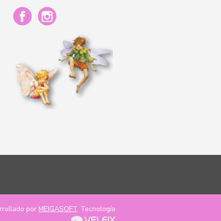
rrollado por
MEIGASOFT
. Tecnología