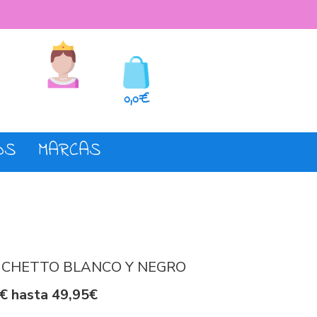
seos
Registro o login
0,0€
OS
MARCAS
 CHETTO BLANCO Y NEGRO
€ hasta 49,95€