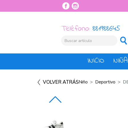
Teléfono:
881988645
INICIO
NIÑA
VOLVER ATRÁS
Niño
Deportivo
D