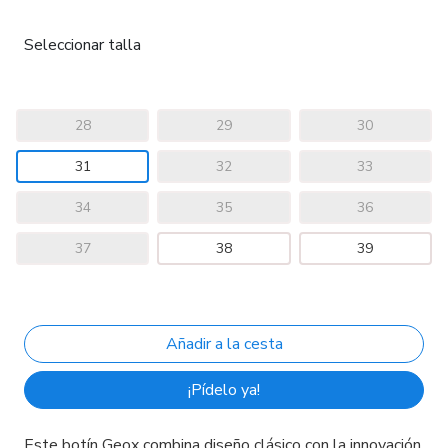
Seleccionar talla
28
29
30
31
32
33
34
35
36
37
38
39
¡Pídelo ya!
Este botín Geox combina diseño clásico con la innovación