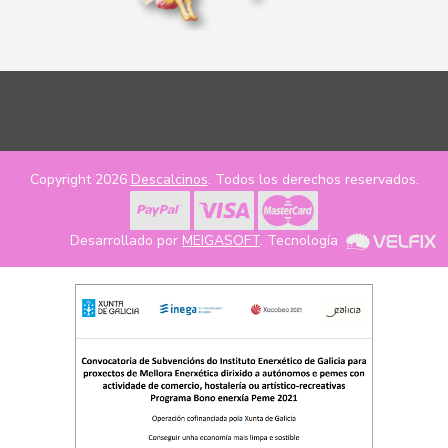
Copyright 2026
Descalcinos
. Todos los derechos reservados.
Desarrollado por
MEIGASOFT
. Tecnología