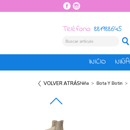
Teléfono:
881988645
INICIO
NIÑA
VOLVER ATRÁS
Niña
Bota Y Botin