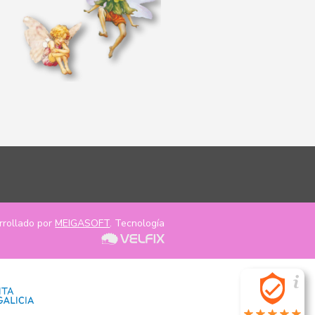
rrollado por
MEIGASOFT
. Tecnología