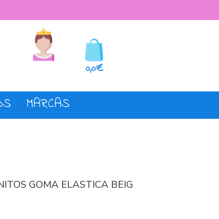
seos
Registro o login
0,0€
OS
MARCAS
NITOS GOMA ELASTICA BEIG