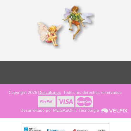
Copyright 2026
Descalcinos
. Todos los derechos reservados.
Desarrollado por
MEIGASOFT
. Tecnología