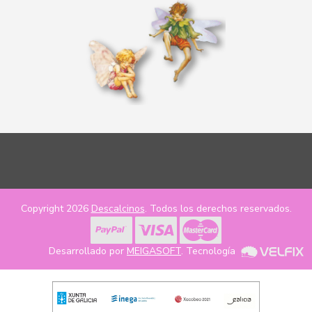
Copyright 2026
Descalcinos
. Todos los derechos reservados.
Desarrollado por
MEIGASOFT
. Tecnología