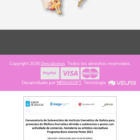
Copyright 2026
Descalcinos
. Todos los derechos reservados.
Desarrollado por
MEIGASOFT
. Tecnología