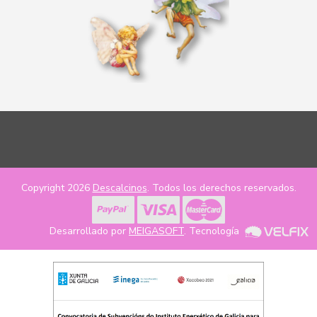
Copyright 2026
Descalcinos
. Todos los derechos reservados.
Desarrollado por
MEIGASOFT
. Tecnología