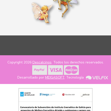
Copyright 2026
Descalcinos
. Todos los derechos reservados.
Desarrollado por
MEIGASOFT
. Tecnología