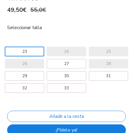
49,50€
55,0€
Seleccionar talla
23
24
25
26
27
28
29
30
31
32
33
¡Pídelo ya!