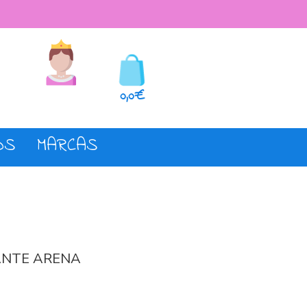
seos
Registro o login
0,0€
OS
MARCAS
ANTE ARENA