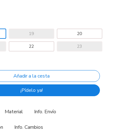
19
20
22
23
¡Pídelo ya!
Material
Info. Envío
ón
Info. Cambios