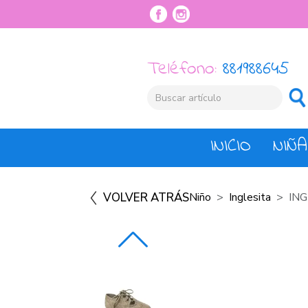
Teléfono:
881988645
INICIO
NIÑA
VOLVER ATRÁS
Niño
Inglesita
IN