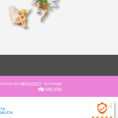
rrollado por
MEIGASOFT
. Tecnología