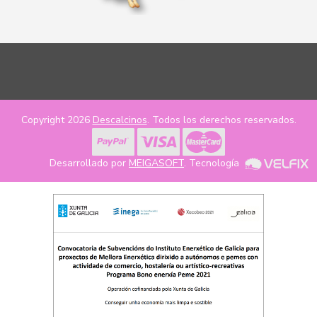
Copyright 2026
Descalcinos
. Todos los derechos reservados.
Desarrollado por
MEIGASOFT
. Tecnología