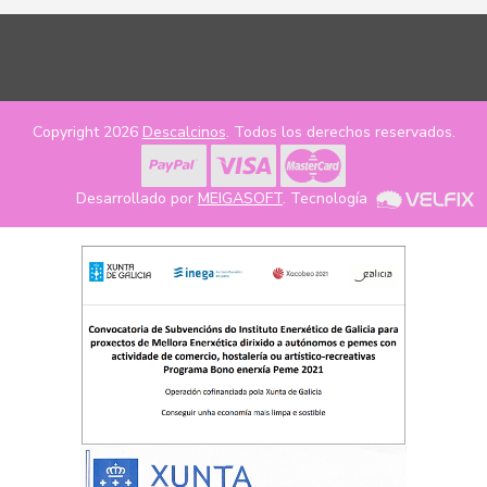
Copyright 2026
Descalcinos
. Todos los derechos reservados.
Desarrollado por
MEIGASOFT
. Tecnología