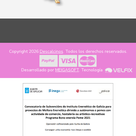
Copyright 2026
Descalcinos
. Todos los derechos reservados.
Desarrollado por
MEIGASOFT
. Tecnología