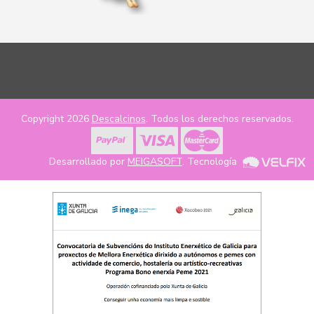
Copyright 2026
Descalcinos
. Todos los derechos reservados.
Desarrollado por
MEIGASOFT
. Tecnología