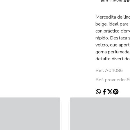
Info. Devoluci
Mercedita de lin
beige, ideal par
con práctico cier
rápido. Destaca 
velcro, que apor
goma perfumada, 
detalle divertido 
Ref. A04086
Ref. proveedor