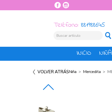
Teléfono:
881988645
INICIO
NIÑA
VOLVER ATRÁS
Niña
Mercedita
ME