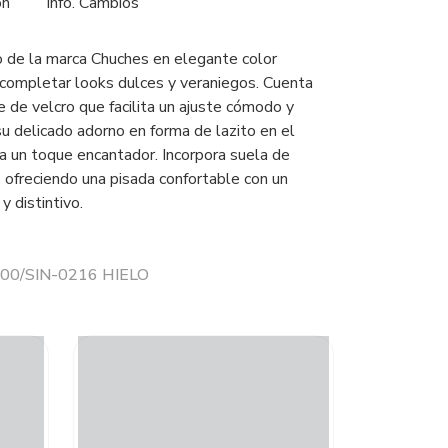
ón
Info. Cambios
o de la marca Chuches en elegante color
a completar looks dulces y veraniegos. Cuenta
re de velcro que facilita un ajuste cómodo y
su delicado adorno en forma de lazito en el
ta un toque encantador. Incorpora suela de
ofreciendo una pisada confortable con un
y distintivo.
 900/SIN-0216 HIELO