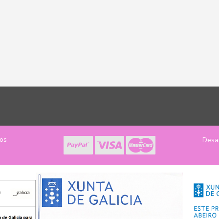
los
Desa