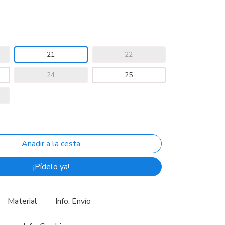
21
22
24
25
¡Pídelo ya!
Material
Info. Envío