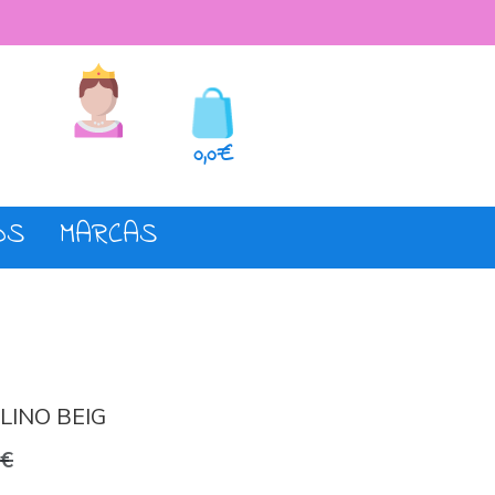
seos
Registro o login
0,0€
OS
MARCAS
LINO BEIG
0€