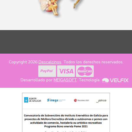
Copyright 2026
Descalcinos
. Todos los derechos reservados.
Desarrollado por
MEIGASOFT
. Tecnología