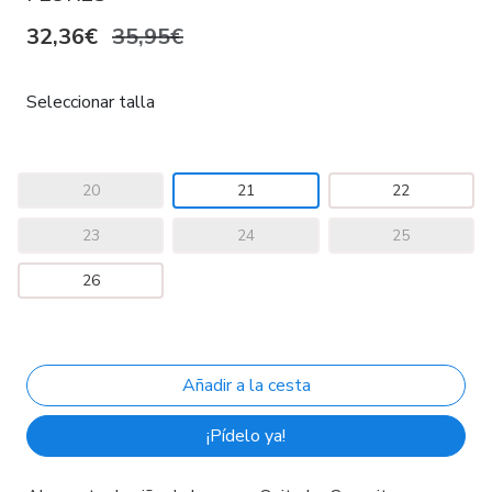
32,36€
35,95€
Seleccionar talla
20
21
22
23
24
25
26
¡Pídelo ya!