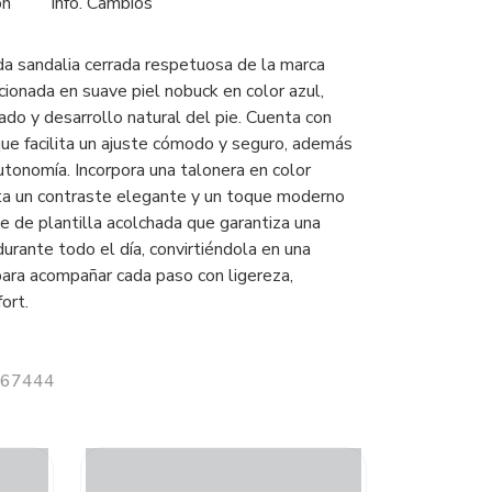
ón
Info. Cambios
a sandalia cerrada respetuosa de la marca
cionada en suave piel nobuck en color azul,
dado y desarrollo natural del pie. Cuenta con
que facilita un ajuste cómodo y seguro, además
utonomía. Incorpora una talonera en color
ta un contraste elegante y un toque moderno
e de plantilla acolchada que garantiza una
urante todo el día, convirtiéndola en una
para acompañar cada paso con ligereza,
fort.
 067444