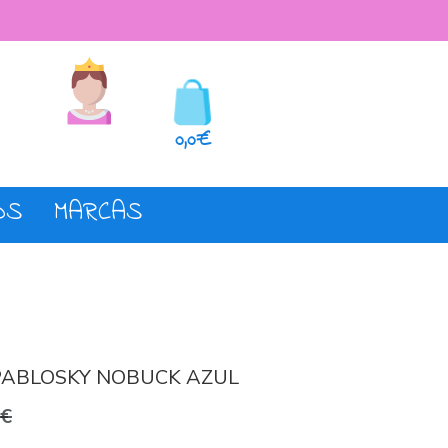
seos
Registro o login
0,0€
OS
MARCAS
PABLOSKY NOBUCK AZUL
0€