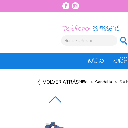
Teléfono:
881988645
INICIO
NIÑA
VOLVER ATRÁS
Niño
Sandalia
SAN