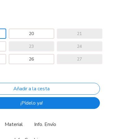
20
21
23
24
26
27
¡Pídelo ya!
Material
Info. Envío