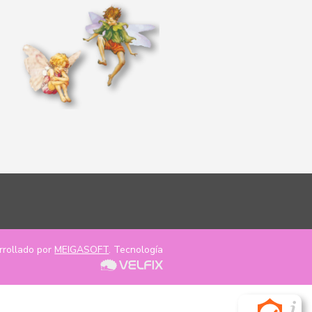
rrollado por
MEIGASOFT
. Tecnología