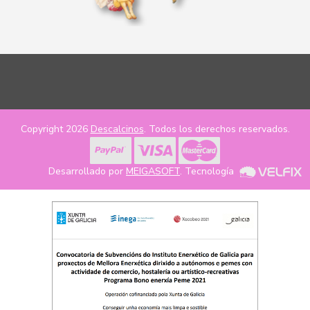
Copyright 2026
Descalcinos
. Todos los derechos reservados.
Desarrollado por
MEIGASOFT
. Tecnología