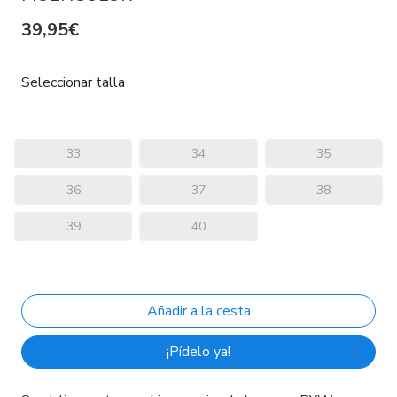
39,95€
Seleccionar talla
33
34
35
36
37
38
39
40
¡Pídelo ya!