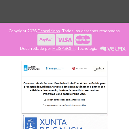
Copyright 2026
Descalcinos
. Todos los derechos reservados.
Desarrollado por
MEIGASOFT
. Tecnología