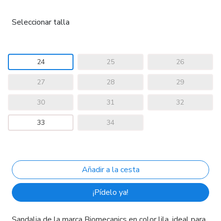
Seleccionar talla
24
25
26
27
28
29
30
31
32
33
34
¡Pídelo ya!
Sandalia de la marca Biomecanics en color lila, ideal para