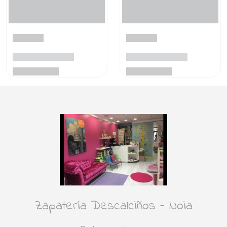
Zapatería Descalciños - Noia