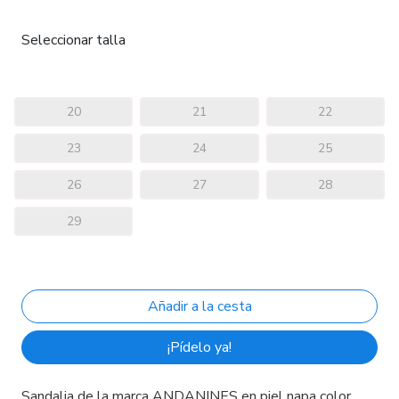
Seleccionar talla
20
21
22
23
24
25
26
27
28
29
¡Pídelo ya!
Sandalia de la marca ANDANINES en piel napa color