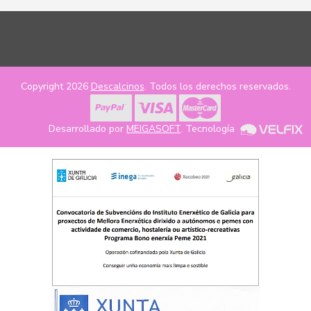
Copyright 2026
Descalcinos
. Todos los derechos reservados.
Desarrollado por
MEIGASOFT
. Tecnología