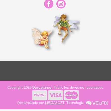
Copyright 2026
Descalcinos
. Todos los derechos reservados.
Desarrollado por
MEIGASOFT
. Tecnología