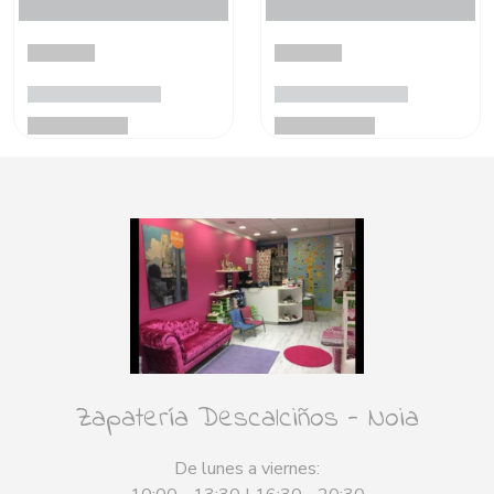
Zapatería Descalciños - Noia
De lunes a viernes: