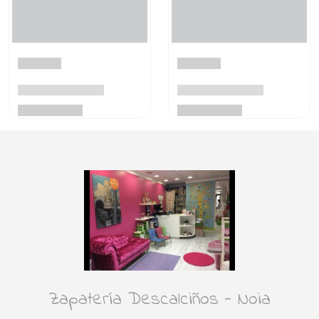
Zapatería Descalciños - Noia