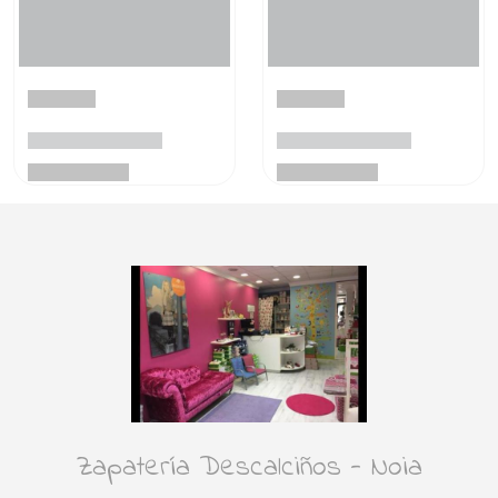
Zapatería Descalciños - Noia