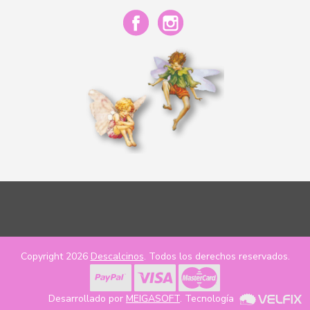
Copyright 2026
Descalcinos
. Todos los derechos reservados.
Desarrollado por
MEIGASOFT
. Tecnología