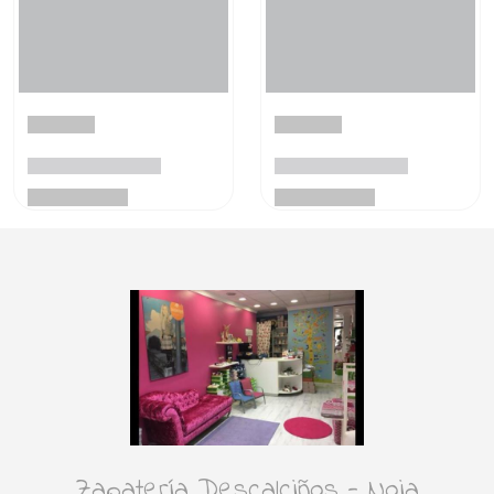
Zapatería Descalciños - Noia