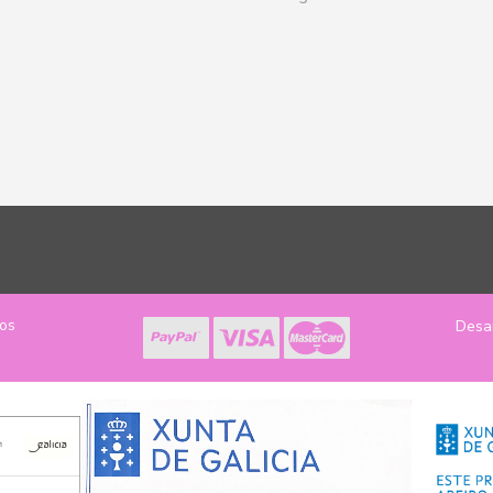
los
Desa