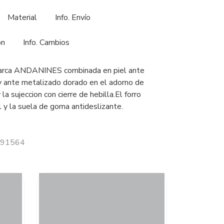
Material
Info. Envío
ón
Info. Cambios
marca ANDANINES combinada en piel ante
 y ante metalizado dorado en el adorno de
la sujeccion con cierre de hebilla.El forro
el y la suela de goma antideslizante.
 191564