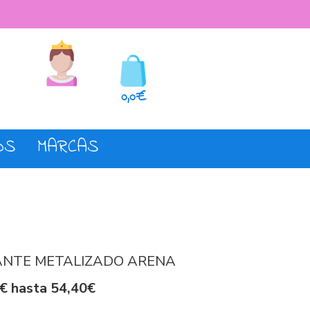
seos
Registro o login
0,0€
OS
MARCAS
ANTE METALIZADO ARENA
€ hasta 54,40€