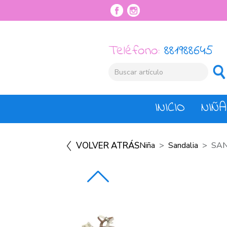
Teléfono:
881988645
INICIO
NIÑA
VOLVER ATRÁS
Niña
Sandalia
SAN