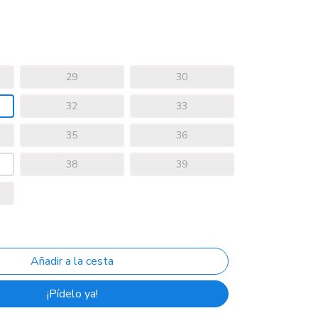
29
30
32
33
35
36
38
39
¡Pídelo ya!