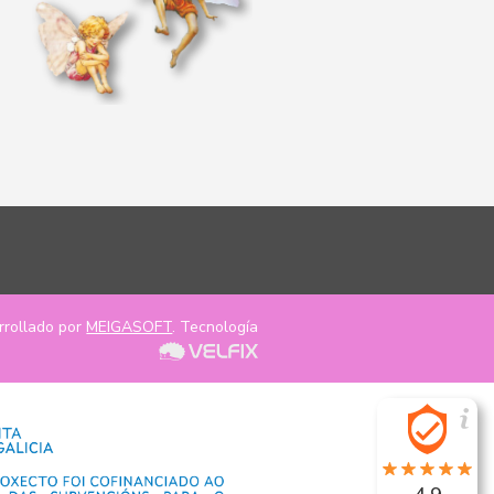
rrollado por
MEIGASOFT
. Tecnología