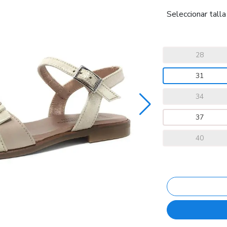
Seleccionar talla
28
31
34
37
40