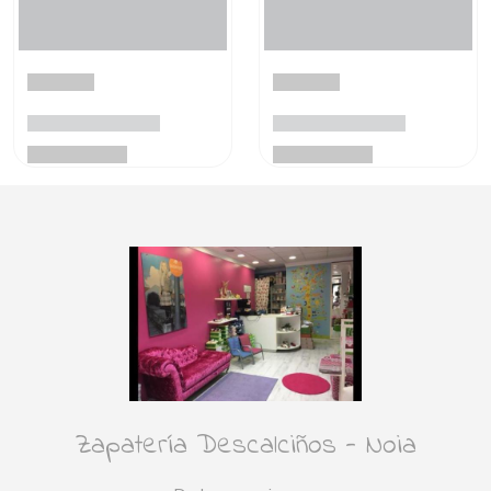
Zapatería Descalciños - Noia