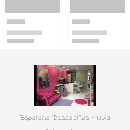
Zapatería Descalciños - Noia