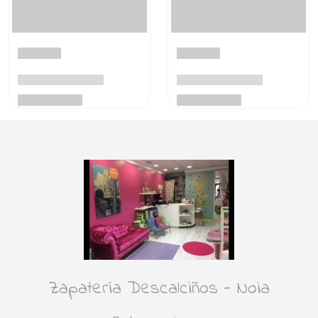
Zapatería Descalciños - Noia