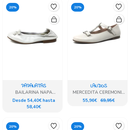
20%
20%
PAPANATAS
LANDOS
BAILARINA NAPA
MERCEDITA CEREMONIA
PERLADO
CREMA
Desde 54,40€ hasta
55,96€
69,95€
58,40€
20%
20%