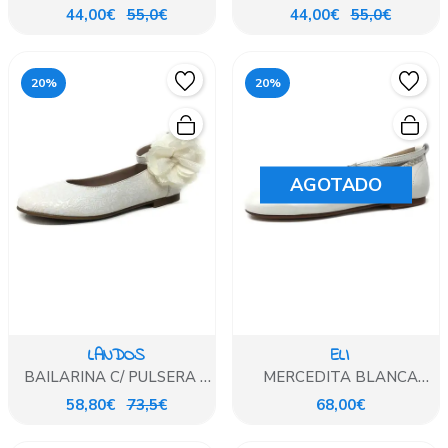
PLUMETI
ROSA
44,00€
55,0€
44,00€
55,0€
20%
20%
AGOTADO
LANDOS
ELI
BAILARINA C/ PULSERA Y
MERCEDITA BLANCA
ADORNO FLOR
ANGORA
58,80€
73,5€
68,00€