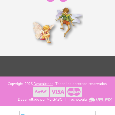
Copyright 2026
Descalcinos
. Todos los derechos reservados.
Desarrollado por
MEIGASOFT
. Tecnología