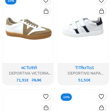
10%
VICTORIA
TITANITOS
DEPORTIVA VICTORIA
DEPORTIVO NAPA
BLANCO Y BEIG
BLANCO Y AZUL
71,91€
79,9€
51,50€
10%