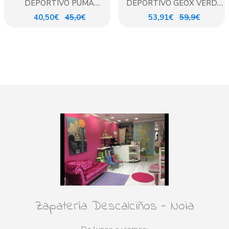
DEPORTIVO PUMA
DEPORTIVO GEOX VERDE
BLANCO VERDE
MILITAR CASUAL
40,50€
45,0€
53,91€
59,9€
Zapatería Descalciños - Noia