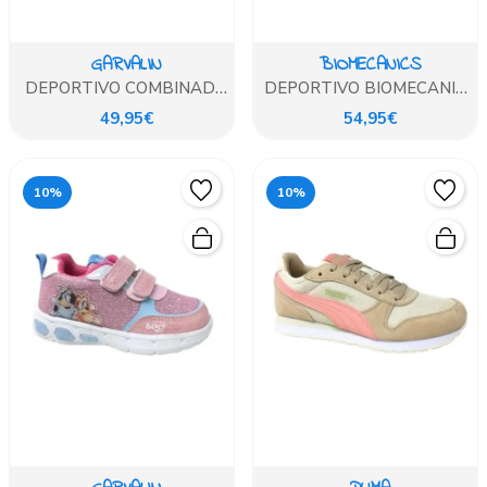
GARVALIN
BIOMECANICS
DEPORTIVO COMBINADO
DEPORTIVO BIOMECANICS
ESTRELLA LILA GARVALIN
BLANCO DETALLES
49,95€
54,95€
COLORES
10%
10%