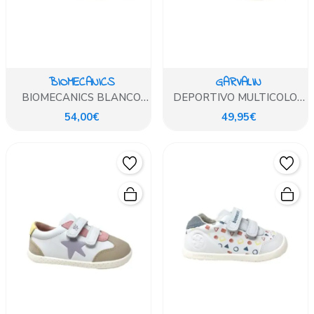
BIOMECANICS
GARVALIN
BIOMECANICS BLANCO
DEPORTIVO MULTICOLOR
ESTAMPADO
ESTRELLA VERDE
54,00€
49,95€
GARVALIN