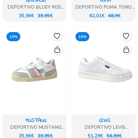
GARVALIN
PUMA
DEPORTIVO BLUEY ROSA
DEPORTIVO PUMA TONOS
CON LUCES
PASTELES BEIG Y ROSA
35,96€
39,95€
62,01€
68,9€
10%
10%
MUSTANG
LEVIS
DEPORTIVO MUSTANG
DEPORTIVO LEVIS
BLANCO ROSA
BLANCO DE CORDON
35,96€
39,95€
51,29€
56,99€