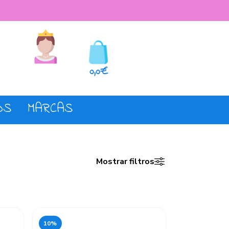
seos
Registro o login
0,0€
OS
MARCAS
Mostrar filtros
10%