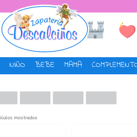
Lista de De
Tienda
NIÑO
BEBE
MAMA
COMPLEMENT
tículos mostrados