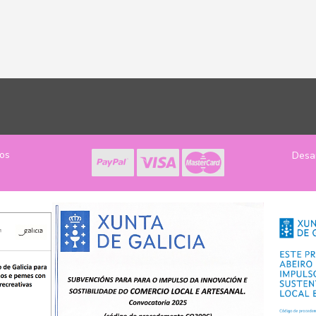
los
Desa