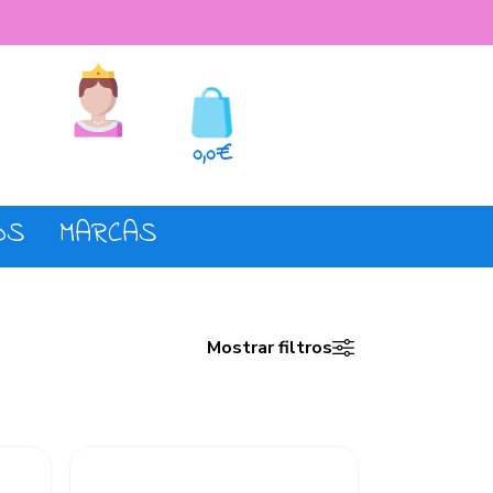
seos
Registro o login
0,0€
OS
MARCAS
Mostrar filtros