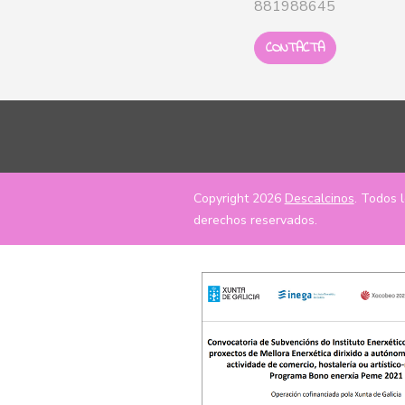
881988645
CONTACTA
Copyright 2026
Descalcinos
. Todos 
derechos reservados.