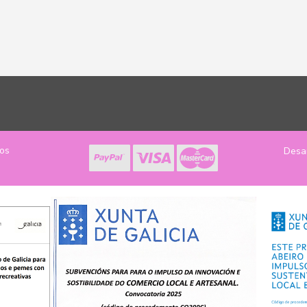
los
Desa