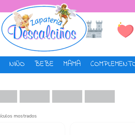
Lista de De
Tienda
NIÑO
BEBE
MAMA
COMPLEMENT
tículos mostrados